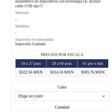
inalámbrico de dispositivos con tecnología Qi. Incluye
cable USB tipo C
Material:
-
Medidas:
-
Impresión recomendada:
Impresión Grabado
PRECIOS POR ESCALA
18 a 27 pzas
28 a 60 pzas
61 pzs o más
$322.56 MXN
$314.16 MXN
$305.76 MXN
Color
Cantidad