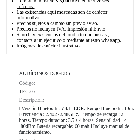
Compra mínima de $ 5,000 mxn entre diversos
artículos.
Las existencias aqui mostradas son de carácter
informativo.
Precios sujetos a cambio sin previo aviso.
Precios no incluyen IVA, Impresión ni Envío.
Si no hay existencias del producto que buscas ,
contacta a un ejecutivo o mediante nuestro whatsapp.
Imágenes de carácter illustrativo.
AUDÍFONOS ROGERS
Código:
CAT0012
TEC-05
Descripción:
l Versión Bluetooth : V4.1+EDR. Rango Bluetooth : 10m.
F recuencia : 2.402~2.48GHz. Tiempo de recarga : 2
horas. Tiempo duración: 3.5 a 4 horas. Sensibilidad : <
-80dBm Bateria recargable: 60 mah l Incluye manual de
funcionamiento.