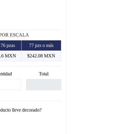
 POR ESCALA
 76 pzas
77 pzs o más
1.6 MXN
$242.08 MXN
ntidad
Total
oducto lleve decorado?