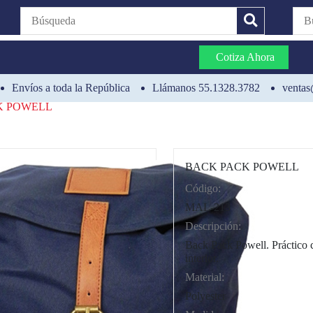
Cotiza Ahora
Envíos a toda la República
Llámanos 55.1328.3782
ventas
K POWELL
BACK PACK POWELL
Código:
CAT0012
MAL-213
Descripción:
Back Pack Powell. Práctico c
interior.
Material:
Polyester