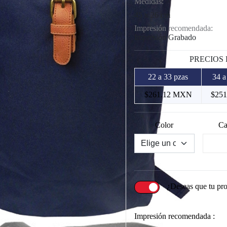
Medidas:
45 x 26 cm
Impresión recomendada:
Impresión Grabado
PRECIOS
22 a 33 pzas
34 a
$261.12 MXN
$25
Color
Ca
¿Deseas que tu pr
Impresión recomendada :