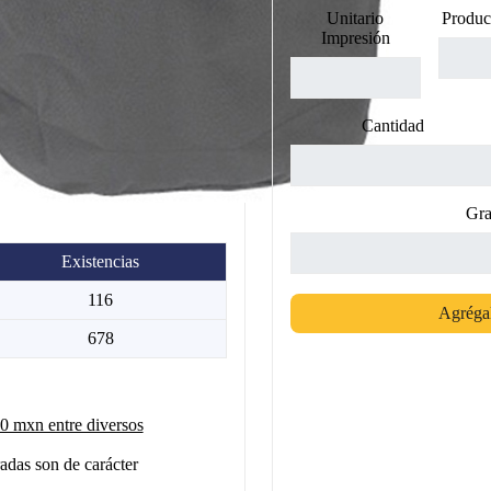
Unitario
Produc
Impresión
Cantidad
Gra
Existencias
116
Agrégal
678
 mxn entre diversos
adas son de carácter