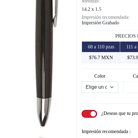
Medidas:
14.2 x 1.5
Impresión recomendada:
Impresión Grabado
PRECIOS
68 a 110 pzas
111 a
$76.7 MXN
$73.
Color
Ca
¿Deseas que tu pr
Impresión recomendada :