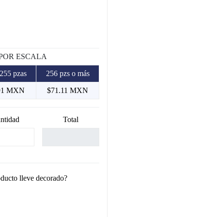
 POR ESCALA
 255 pzas
256 pzs o más
91 MXN
$71.11 MXN
ntidad
Total
oducto lleve decorado?