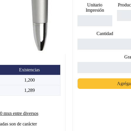
Unitario
Produc
Impresión
Cantidad
Gra
Existencias
1,200
Agrégal
1,289
 mxn entre diversos
adas son de carácter