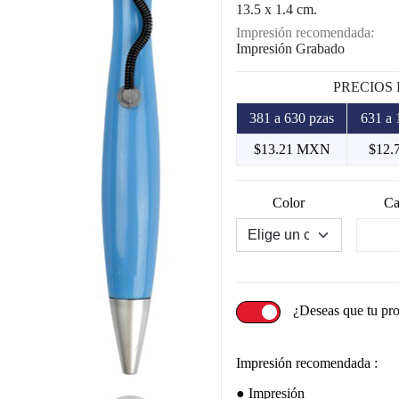
13.5 x 1.4 cm.
Impresión recomendada:
Impresión Grabado
PRECIOS
381 a 630 pzas
631 a 
$13.21 MXN
$12.
Color
Ca
¿Deseas que tu pr
Impresión recomendada :
Impresión