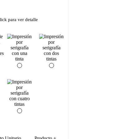
ick para ver detalle
to Unitario
Producto +