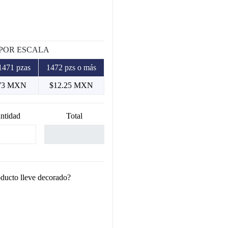
 POR ESCALA
1471 pzas
1472 pzs o más
73 MXN
$12.25 MXN
ntidad
Total
oducto lleve decorado?