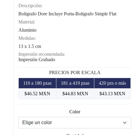
Descripción:
Boligrafo Dore Incluye Porta-Boligrafo Simple Flat
Material:
Aluminio
Medidas:
13 x 1.5 cm
Impresión recomendada:
Impresión Grabado
PRECIOS POR ESCALA
110 a 180 pzas
181 a 419 pzas
420 pzs o más
$46.52 MXN
$44.83 MXN
$43.13 MXN
Color