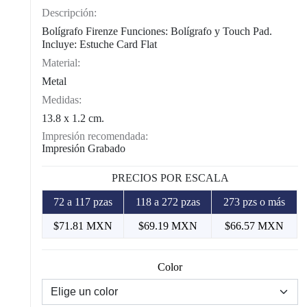
Descripción:
Bolígrafo Firenze Funciones: Bolígrafo y Touch Pad.
Incluye: Estuche Card Flat
Material:
Metal
Medidas:
13.8 x 1.2 cm.
Impresión recomendada:
Impresión Grabado
PRECIOS POR ESCALA
72 a 117 pzas
118 a 272 pzas
273 pzs o más
$71.81 MXN
$69.19 MXN
$66.57 MXN
Color