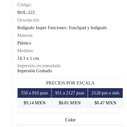
Código:
CAT0012
BOL-222
Descripción:
Bolígrafo Jasper Funciones: Touchpad y bolígrafo
Material:
Plástico
Medidas:
14.3 x 1 cm.
Impresión recomendada:
Impresión Grabado
PRECIOS POR ESCALA
550 a 910 pzas
911 a 2127 pzas
2128 pzs o más
$9.14 MXN
$8.81 MXN
$8.47 MXN
Color