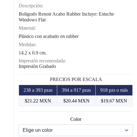
Descripción:
Boligrafo Renoir Acabo Rubber Incluye: Estuche
Windows Flat
Material:
Plástico con acabado en rubber
Medidas:
14.2 x 0.9 cm.
Impresión recomendada:
Impresión Grabado
PRECIOS POR ESCALA
238 a 393 pzas
394 a 917 pzas
918 pzs o más
$21.22 MXN
$20.44 MXN
$19.67 MXN
Color