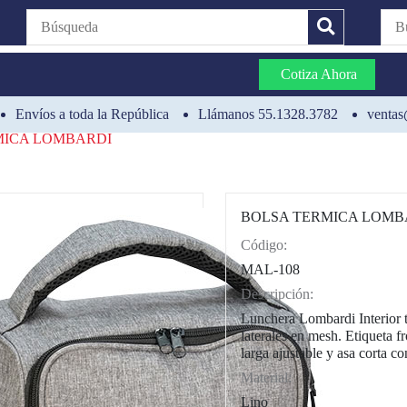
Cotiza Ahora
Envíos a toda la República
Llámanos 55.1328.3782
ventas
MICA LOMBARDI
BOLSA TERMICA LOMB
Código:
CAT0012
MAL-108
Descripción:
Lunchera Lombardi Interior t
laterales en mesh. Etiqueta f
larga ajustable y asa corta c
Material:
Lino