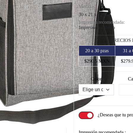
Medidas:
30 x 21 x 12 cm
Impresión recomendada:
Impresión Grabado
PRECIOS
20 a 30 pzas
31 a 
$290.5 MXN
$279
Color
Ca
¿Deseas que tu pr
Impresión recomendada :