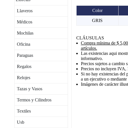
Color
Llaveros
GRIS
Médicos
Mochilas
CLÁUSULAS
Compra mínima de $ 5,000
Oficina
artículos.
Las existencias aqui mostr
Paraguas
informativo.
Precios sujetos a cambio s
Regalos
Precios no incluyen IVA, 
Si no hay existencias del 
Relojes
a un ejecutivo o mediante
Imágenes de carácter illust
Tazas y Vasos
Termos y Cilindros
Textiles
Usb