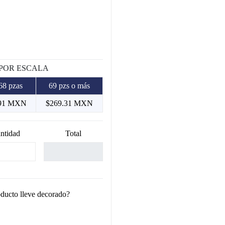
 POR ESCALA
68 pzas
69 pzs o más
.91 MXN
$269.31 MXN
ntidad
Total
oducto lleve decorado?