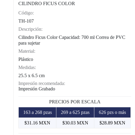
CILINDRO FICUS COLOR
Código:
CAT0012
TH-107
Descripción:
Cilindro Ficus Color Capacidad: 700 ml Correa de PVC
para sujetar
Material:
Plástico
Medidas:
25.5 x 6.5 cm
Impresión recomendada:
Impresión Grabado
PRECIOS POR ESCALA
163 a 268 pzas
269 a 625 pzas
626 pzs o más
$31.16 MXN
$30.03 MXN
$28.89 MXN