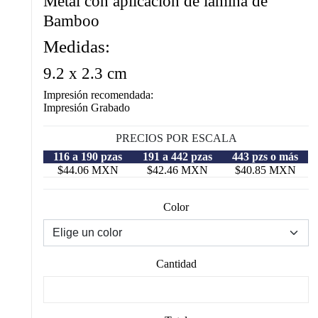
Metal con aplicación de lámina de
Bamboo
Medidas:
9.2 x 2.3 cm
Impresión recomendada:
Impresión Grabado
PRECIOS POR ESCALA
116 a 190 pzas
191 a 442 pzas
443 pzs o más
$44.06 MXN
$42.46 MXN
$40.85 MXN
Color
Cantidad