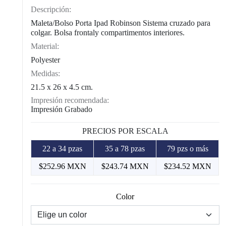
Descripción:
Maleta/Bolso Porta Ipad Robinson Sistema cruzado para
colgar. Bolsa frontaly compartimentos interiores.
Material:
Polyester
Medidas:
21.5 x 26 x 4.5 cm.
Impresión recomendada:
Impresión Grabado
PRECIOS POR ESCALA
22 a 34 pzas
35 a 78 pzas
79 pzs o más
$252.96 MXN
$243.74 MXN
$234.52 MXN
Color