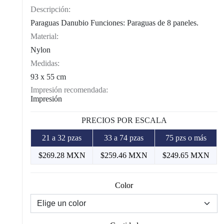
Descripción:
Paraguas Danubio Funciones: Paraguas de 8 paneles.
Material:
Nylon
Medidas:
93 x 55 cm
Impresión recomendada:
Impresión
PRECIOS POR ESCALA
21 a 32 pzas
33 a 74 pzas
75 pzs o más
$269.28 MXN
$259.46 MXN
$249.65 MXN
Color