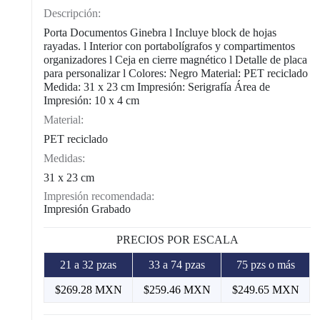
Descripción:
Porta Documentos Ginebra l Incluye block de hojas
rayadas. l Interior con portabolígrafos y compartimentos
organizadores l Ceja en cierre magnético l Detalle de placa
para personalizar l Colores: Negro Material: PET reciclado
Medida: 31 x 23 cm Impresión: Serigrafía Área de
Impresión: 10 x 4 cm
Material:
PET reciclado
Medidas:
31 x 23 cm
Impresión recomendada:
Impresión Grabado
PRECIOS POR ESCALA
21 a 32 pzas
33 a 74 pzas
75 pzs o más
$269.28 MXN
$259.46 MXN
$249.65 MXN