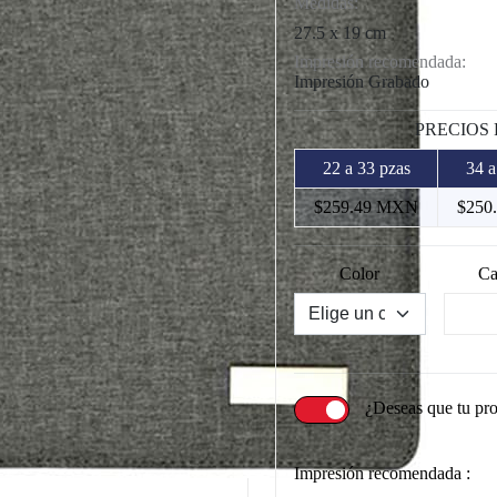
Medidas:
27.5 x 19 cm
Impresión recomendada:
Impresión Grabado
PRECIOS
22 a 33 pzas
34 a
$259.49 MXN
$250
Color
Ca
¿Deseas que tu pr
Impresión recomendada :