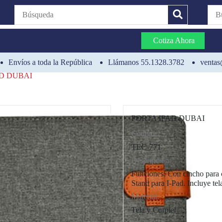
Cotiza Ahora
Envíos a toda la República
Llámanos 55.1328.3782
ventas
AD DUBAI
PORTA IPAD DUBAI
Código:
CAT0012
TEC-771
Descripción:
Funciones: Con cincho para c
Stand para I-Pad. Incluye tel
Material:
Tela y Curpiel