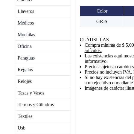
Color
Llaveros
GRIS
Médicos
Mochilas
CLÁUSULAS
Compra mínima de $ 5,000
Oficina
artículos.
Las existencias aqui mostr
Paraguas
informativo.
Precios sujetos a cambio s
Regalos
Precios no incluyen IVA, 
Si no hay existencias del 
Relojes
a un ejecutivo o mediante
Imágenes de carácter illust
Tazas y Vasos
Termos y Cilindros
Textiles
Usb