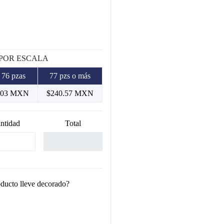
 POR ESCALA
 76 pzas
77 pzs o más
.03 MXN
$240.57 MXN
ntidad
Total
oducto lleve decorado?