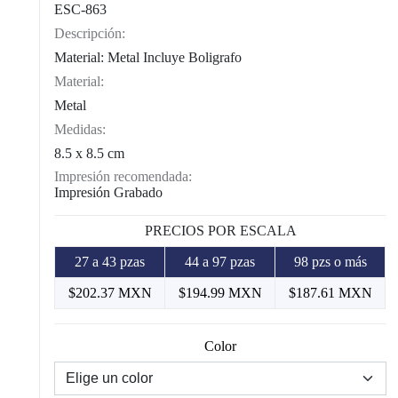
ESC-863
Descripción:
Material: Metal Incluye Boligrafo
Material:
Metal
Medidas:
8.5 x 8.5 cm
Impresión recomendada:
Impresión Grabado
PRECIOS POR ESCALA
27 a 43 pzas
44 a 97 pzas
98 pzs o más
$202.37 MXN
$194.99 MXN
$187.61 MXN
Color