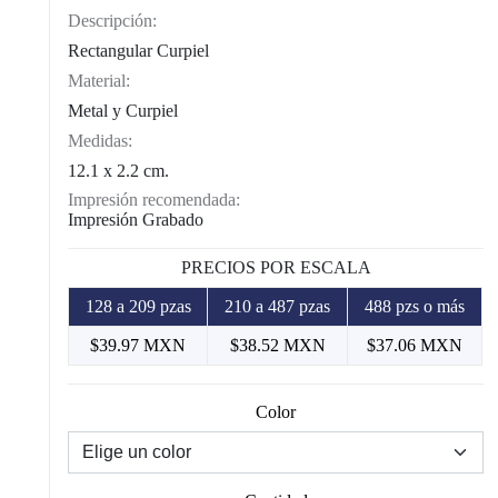
Descripción:
Rectangular Curpiel
Material:
Metal y Curpiel
Medidas:
12.1 x 2.2 cm.
Impresión recomendada:
Impresión Grabado
PRECIOS POR ESCALA
128 a 209 pzas
210 a 487 pzas
488 pzs o más
$39.97 MXN
$38.52 MXN
$37.06 MXN
Color