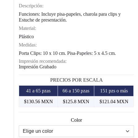
Descripción:
Funciones: Incluye pisa-papeles, charola para clips y
Estuche de presentación.
Material:
Plástico
Medidas:
Porta Clips: 10 x 10 cm. Pisa-Papeles: 5 x 4.5 cm.
Impresión recomendada:
Impresión Grabado
PRECIOS POR ESCALA
41 a 65 pzas
66 a 150 pzas
151 pzs o más
$130.56 MXN
$125.8 MXN
$121.04 MXN
Color