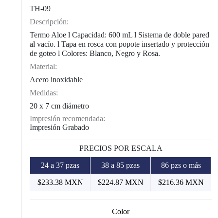
TH-09
Descripción:
Termo Aloe l Capacidad: 600 mL l Sistema de doble pared
al vacío. l Tapa en rosca con popote insertado y protección
de goteo l Colores: Blanco, Negro y Rosa.
Material:
Acero inoxidable
Medidas:
20 x 7 cm diámetro
Impresión recomendada:
Impresión Grabado
PRECIOS POR ESCALA
24 a 37 pzas
38 a 85 pzas
86 pzs o más
$233.38 MXN
$224.87 MXN
$216.36 MXN
Color