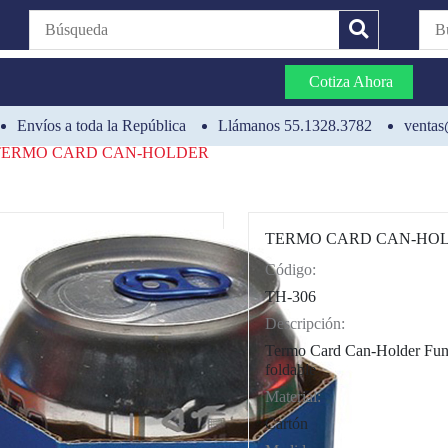
Cotiza Ahora
Envíos a toda la República
Llámanos 55.1328.3782
ventas
TERMO CARD CAN-HOLDER
TERMO CARD CAN-HO
Código:
CAT0012
TH-306
Descripción:
Termo Card Can-Holder Funci
foldable
Material:
Cartón