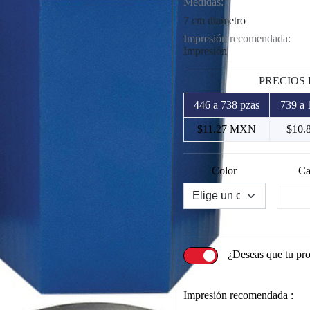
Medidas:
7 cm diametro
Impresión recomendada:
Impresión
PRECIOS
446 a 738 pzas
739 a 
$11.27 MXN
$10.
Color
Ca
¿Deseas que tu pr
Impresión recomendada :