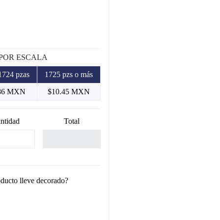
 POR ESCALA
1724 pzas
1725 pzs o más
86 MXN
$10.45 MXN
ntidad
Total
oducto lleve decorado?