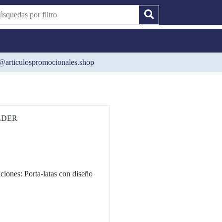
@articulospromocionales.shop
LDER
ones: Porta-latas con diseño