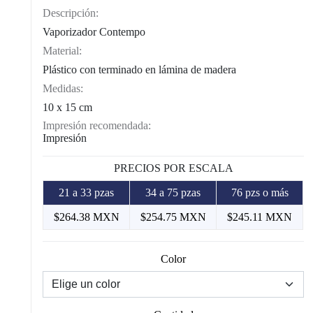
Descripción:
Vaporizador Contempo
Material:
Plástico con terminado en lámina de madera
Medidas:
10 x 15 cm
Impresión recomendada:
Impresión
PRECIOS POR ESCALA
21 a 33 pzas
34 a 75 pzas
76 pzs o más
$264.38 MXN
$254.75 MXN
$245.11 MXN
Color