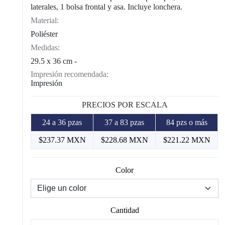
laterales, 1 bolsa frontal y asa. Incluye lonchera.
Material:
Poliéster
Medidas:
29.5 x 36 cm -
Impresión recomendada:
Impresión
PRECIOS POR ESCALA
24 a 36 pzas
37 a 83 pzas
84 pzs o más
$237.37 MXN
$228.68 MXN
$221.22 MXN
Color
Cantidad