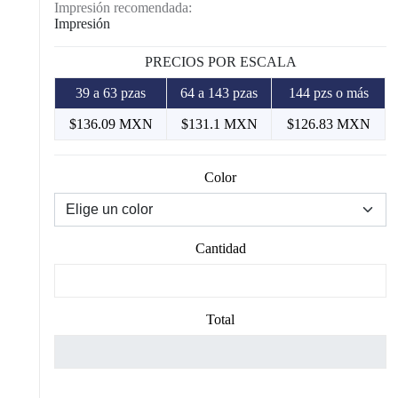
Impresión recomendada:
Impresión
PRECIOS POR ESCALA
39 a 63 pzas
64 a 143 pzas
144 pzs o más
$136.09 MXN
$131.1 MXN
$126.83 MXN
Color
Cantidad
Total