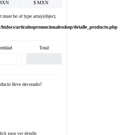
MXN
$ MXN
t must be of type array|object,
htdocs/articulospromocionalesshop/detalle_producto.php
ntidad
Total
oducto lleve decorado?
ick para ver detalle