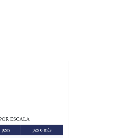
 POR ESCALA
1 pzas
pzs o más