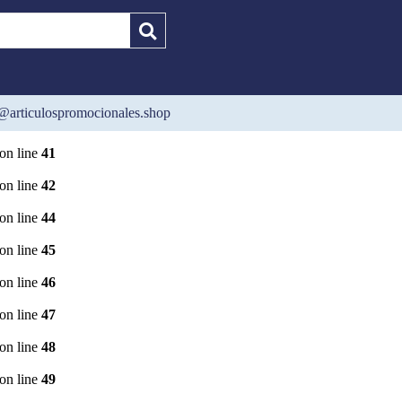
on line
36
on line
37
on line
38
@articulospromocionales.shop
cionalesshop/detalle_producto.php
on line
40
on line
41
on line
42
on line
44
on line
45
on line
46
on line
47
on line
48
on line
49