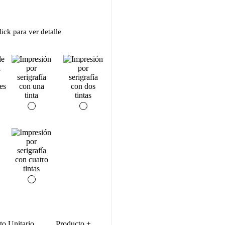
ick para ver detalle
to Unitario
Producto +