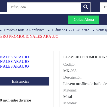
Cotiza Ahora
Envíos a toda la República
Llámanos 55.1328.3782
ventas
ERO PROMOCIONALES ARAUJO
LLAVERO PROMOCION
Código:
CAT0002
MK-033
Descripción:
Existencias
Llavero metálico de balón de
Material:
Metal
 mxn entre diversos
Medidas: