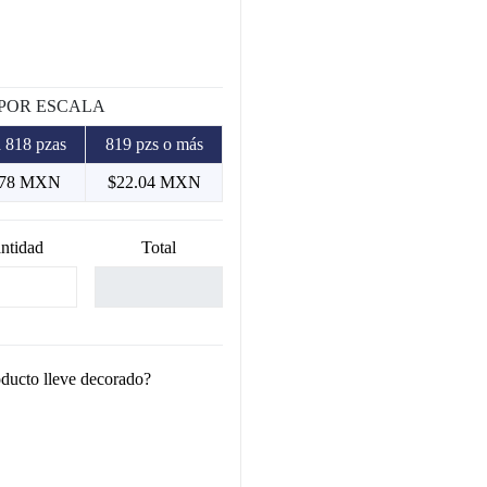
 POR ESCALA
 818 pzas
819 pzs o más
.78 MXN
$22.04 MXN
ntidad
Total
oducto lleve decorado?