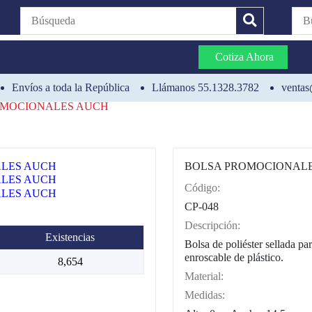
Cotiza Ahora
Envíos a toda la República
Llámanos 55.1328.3782
ventas
OMOCIONALES AUCH
BOLSA PROMOCIONAL
Código:
CAT0002
CP-048
Descripción:
Existencias
Bolsa de poliéster sellada pa
enroscable de plástico.
8,654
Material:
Medidas: