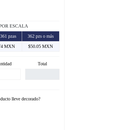
 POR ESCALA
 361 pzas
362 pzs o más
74 MXN
$50.05 MXN
ntidad
Total
oducto lleve decorado?