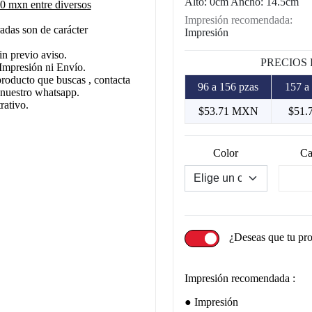
Alto: 0cm Ancho: 14.5cm
 mxn entre diversos
Impresión recomendada:
adas son de carácter
Impresión
in previo aviso.
PRECIOS
Impresión ni Envío.
producto que buscas , contacta
96 a 156 pzas
157 a
 nuestro whatsapp.
rativo.
$53.71 MXN
$51.
Color
Ca
¿Deseas que tu pr
Impresión recomendada :
Impresión