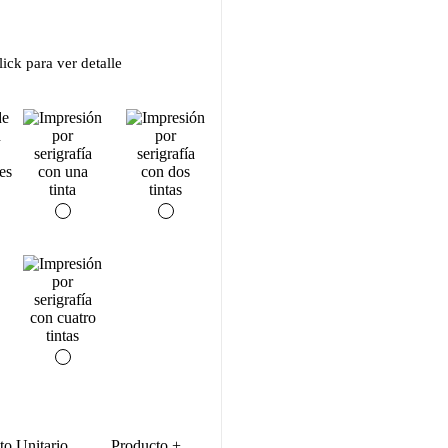
ick para ver detalle
to Unitario
Producto +