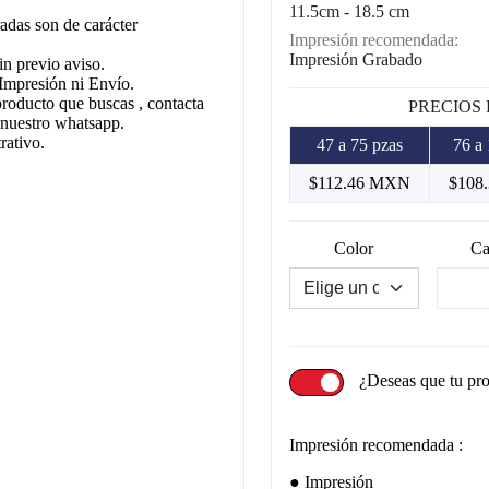
11.5cm - 18.5 cm
adas son de carácter
Impresión recomendada:
Impresión Grabado
in previo aviso.
Impresión ni Envío.
producto que buscas , contacta
PRECIOS
 nuestro whatsapp.
rativo.
47 a 75 pzas
76 a 
$112.46 MXN
$108
Color
Ca
¿Deseas que tu pr
Impresión recomendada :
Impresión