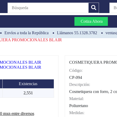
Cotiza Ahora
Envíos a toda la República
Llámanos 55.1328.3782
ventas
UERA PROMOCIONALES BLAIR
COSMETIQUERA PROMO
Código:
CAT0002
CP-094
Existencias
Descripción:
Cosmetiquera con forro, 2 co
2,551
Material:
Poliuretano
Medidas:
 mxn entre diversos