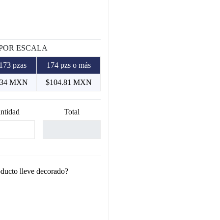
 POR ESCALA
173 pzas
174 pzs o más
.34 MXN
$104.81 MXN
ntidad
Total
oducto lleve decorado?