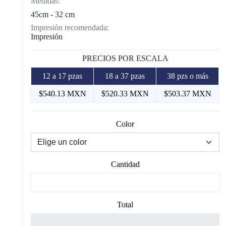
Medidas:
45cm - 32 cm
Impresión recomendada:
Impresión
PRECIOS POR ESCALA
12 a 17 pzas
18 a 37 pzas
38 pzs o más
$540.13 MXN
$520.33 MXN
$503.37 MXN
Color
Cantidad
Total