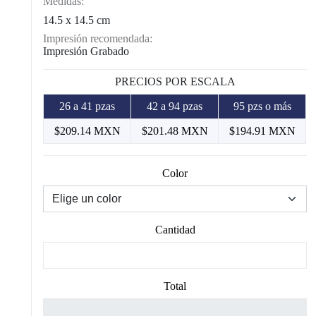
Medidas:
14.5 x 14.5 cm
Impresión recomendada:
Impresión Grabado
PRECIOS POR ESCALA
26 a 41 pzas
42 a 94 pzas
95 pzs o más
$209.14 MXN
$201.48 MXN
$194.91 MXN
Color
Cantidad
Total