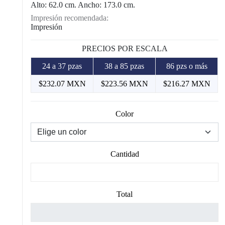
Alto: 62.0 cm. Ancho: 173.0 cm.
Impresión recomendada:
Impresión
PRECIOS POR ESCALA
24 a 37 pzas
38 a 85 pzas
86 pzs o más
$232.07 MXN
$223.56 MXN
$216.27 MXN
Color
Cantidad
Total