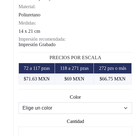
Material:
Poliuretano
Medidas:
14 x 21 cm
Impresión recomendada:
Impresión Grabado
PRECIOS POR ESCALA
72 a 117 pzas
118 a 271 pzas
272 pzs o más
$71.63 MXN
$69 MXN
$66.75 MXN
Color
Cantidad