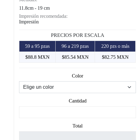
11.8cm - 19 cm
Impresión recomendada:
Impresión
PRECIOS POR ESCALA
59 a 95 pzas
96 a 219 pzas
220 pzs o más
$88.8 MXN
$85.54 MXN
$82.75 MXN
Color
Cantidad
Total