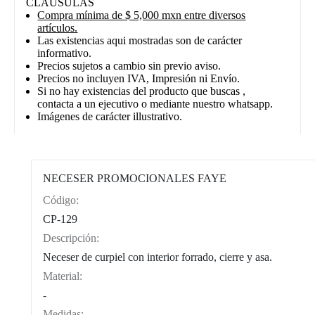
CLÁUSULAS
Compra mínima de $ 5,000 mxn entre diversos
artículos.
Las existencias aqui mostradas son de carácter
informativo.
Precios sujetos a cambio sin previo aviso.
Precios no incluyen IVA, Impresión ni Envío.
Si no hay existencias del producto que buscas ,
contacta a un ejecutivo o mediante nuestro whatsapp.
Imágenes de carácter illustrativo.
NECESER PROMOCIONALES FAYE
Código:
CAT0002
CP-129
Descripción:
Neceser de curpiel con interior forrado, cierre y asa.
Material:
-
Medidas: