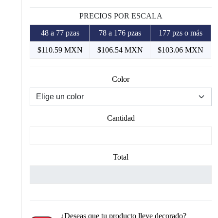
PRECIOS POR ESCALA
48 a 77 pzas
78 a 176 pzas
177 pzs o más
$110.59 MXN
$106.54 MXN
$103.06 MXN
Color
Cantidad
Total
¿Deseas que tu producto lleve decorado?