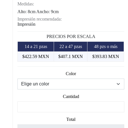
Medidas:
Alto: 8cm Ancho: 9cm
Impresión recomendada:
Impresión
PRECIOS POR ESCALA
14 a 21 pzas
22 a 47 pzas
48 pzs o más
$422.59 MXN
$407.1 MXN
$393.83 MXN
Color
Cantidad
Total