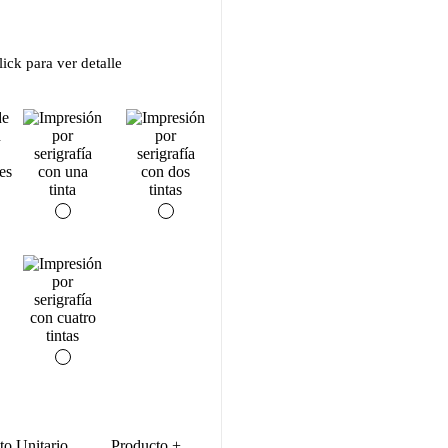
ick para ver detalle
to Unitario
Producto +