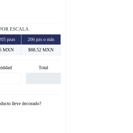
 POR ESCALA
205 pzas
206 pzs o más
.5 MXN
$88.52 MXN
ntidad
Total
oducto lleve decorado?