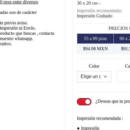
 mxn entre diversos
30 x 20 cm -
Impresión recomendada:
adas son de carácter
Impresión Grabado
in previo aviso.
Impresión ni Envío.
PRECIOS
producto que buscas , contacta
 nuestro whatsapp.
55 a 89 pzas
90 a 
rativo.
$94.98 MXN
$91
Color
Ca
¿Deseas que tu pr
Impresión recomendada :
Impresión