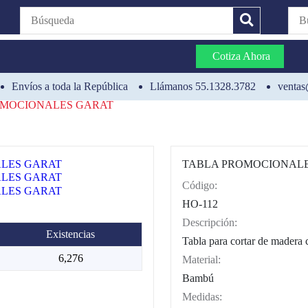
Cotiza Ahora
Envíos a toda la República
Llámanos 55.1328.3782
ventas
OMOCIONALES GARAT
TABLA PROMOCIONAL
Código:
CAT0002
HO-112
Descripción:
Existencias
Tabla para cortar de madera c
6,276
Material:
Bambú
Medidas: