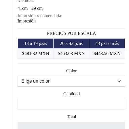
Medidas:
41cm - 29 cm
Impresión recomendada:
Impresión
PRECIOS POR ESCALA
13 a 19 pzas
20 a 42 pzas
43 pzs o más
$481.32 MXN
$463.68 MXN
$448.56 MXN
Color
Cantidad
Total