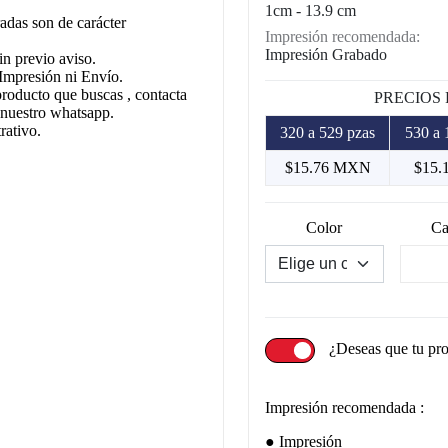
1cm - 13.9 cm
adas son de carácter
Impresión recomendada:
Impresión Grabado
in previo aviso.
Impresión ni Envío.
producto que buscas , contacta
PRECIOS
 nuestro whatsapp.
rativo.
320 a 529 pzas
530 a 
$15.76 MXN
$15.
Color
Ca
¿Deseas que tu pr
Impresión recomendada :
Impresión