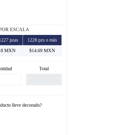
 POR ESCALA
1227 pzas
1228 pzs o más
18 MXN
$14.69 MXN
ntidad
Total
oducto lleve decorado?