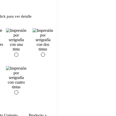
ick para ver detalle
to Unitario
Producto +