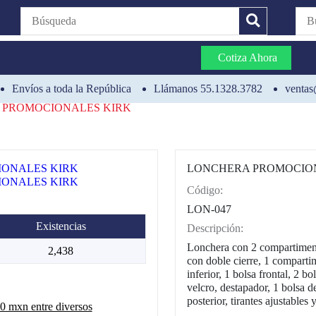
Cotiza Ahora
Envíos a toda la República
Llámanos 55.1328.3782
ventas
 PROMOCIONALES KIRK
LONCHERA PROMOCIO
Código:
CAT0002
LON-047
Existencias
Descripción:
Lonchera con 2 compartiment
2,438
con doble cierre, 1 comparti
inferior, 1 bolsa frontal, 2 b
velcro, destapador, 1 bolsa d
posterior, tirantes ajustables
 mxn entre diversos