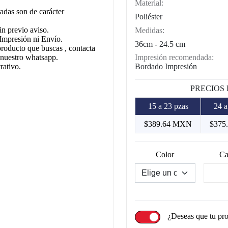
Material:
adas son de carácter
Poliéster
in previo aviso.
Medidas:
Impresión ni Envío.
36cm - 24.5 cm
producto que buscas , contacta
Impresión recomendada:
 nuestro whatsapp.
Bordado Impresión
rativo.
PRECIOS
15 a 23 pzas
24 a
$389.64 MXN
$375
Color
Ca
¿Deseas que tu pr