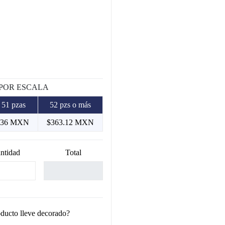
 POR ESCALA
 51 pzas
52 pzs o más
.36 MXN
$363.12 MXN
ntidad
Total
oducto lleve decorado?