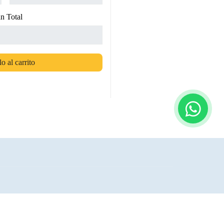
n Total
o al carrito