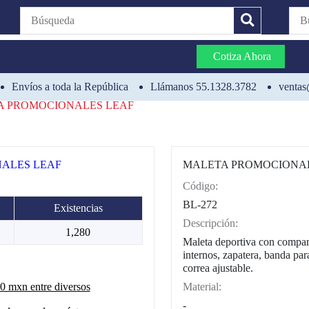
Cotiza Ahora
Envíos a toda la República
Llámanos 55.1328.3782
ventas
A PROMOCIONALES LEAF
MALETA PROMOCIONAL
Código:
CAT0002
BL-272
Existencias
Descripción:
1,280
Maleta deportiva con compart
internos, zapatera, banda par
correa ajustable.
Material:
 mxn entre diversos
-