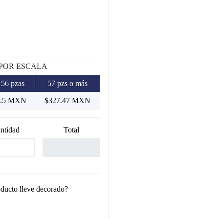
 POR ESCALA
 56 pzas
57 pzs o más
8.5 MXN
$327.47 MXN
ntidad
Total
oducto lleve decorado?