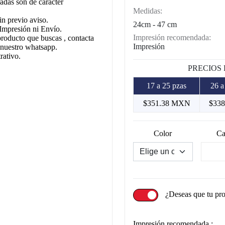
adas son de carácter
Medidas:
in previo aviso.
24cm - 47 cm
Impresión ni Envío.
Impresión recomendada:
producto que buscas , contacta
Impresión
 nuestro whatsapp.
rativo.
PRECIOS
17 a 25 pzas
26 a
$351.38 MXN
$33
Color
Ca
¿Deseas que tu pr
Impresión recomendada :