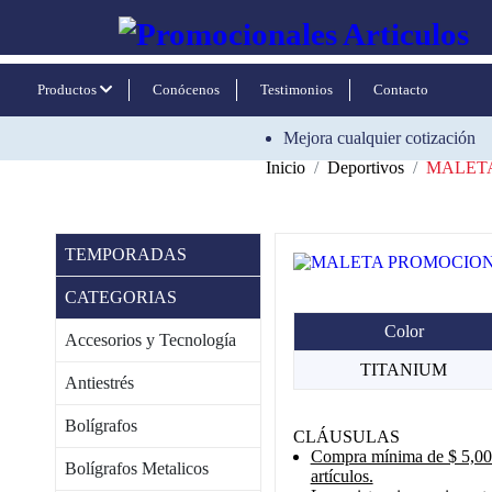
Productos
Conócenos
Testimonios
Contacto
Mejora cualquier cotización
Inicio
Deportivos
MALET
TEMPORADAS
CATEGORIAS
Color
Accesorios y Tecnología
TITANIUM
Antiestrés
Bolígrafos
CLÁUSULAS
Compra mínima de $ 5,000
Bolígrafos Metalicos
artículos.