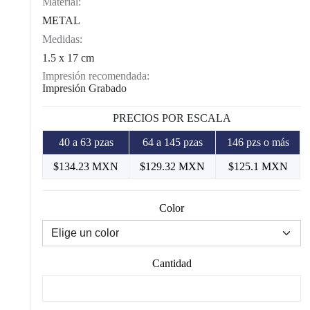
Material:
METAL
Medidas:
1.5 x 17 cm
Impresión recomendada:
Impresión Grabado
PRECIOS POR ESCALA
40 a 63 pzas
64 a 145 pzas
146 pzs o más
$134.23 MXN
$129.32 MXN
$125.1 MXN
Color
Cantidad