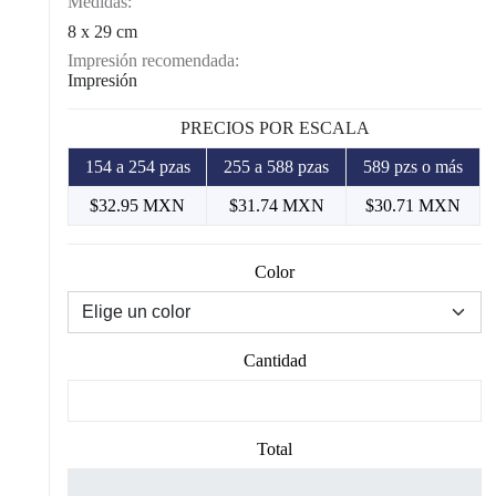
Medidas:
8 x 29 cm
Impresión recomendada:
Impresión
PRECIOS POR ESCALA
154 a 254 pzas
255 a 588 pzas
589 pzs o más
$32.95 MXN
$31.74 MXN
$30.71 MXN
Color
Cantidad
Total