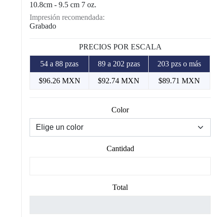
10.8cm - 9.5 cm 7 oz.
Impresión recomendada:
Grabado
PRECIOS POR ESCALA
54 a 88 pzas
89 a 202 pzas
203 pzs o más
$96.26 MXN
$92.74 MXN
$89.71 MXN
Color
Cantidad
Total