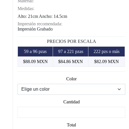
Material:
Medidas:
Alto: 21cm Ancho: 14.5cm
Impresión recomendada:
Impresión Grabado
PRECIOS POR ESCALA
59 a 96 pzas
97 a 221 pzas
222 pzs o más
$88.09 MXN
$84.86 MXN
$82.09 MXN
Color
Cantidad
Total