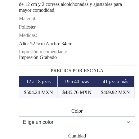
de 12 cm y 2 correas alcolchonadas y ajustables para
mayor comodidad.
Material:
Poliéster
Medidas:
Alto: 52.5cm Ancho: 34cm
Impresión recomendada:
Impresión Grabado
PRECIOS POR ESCALA
12 a 18 pzas
19 a 40 pzas
41 pzs o más
$504.24 MXN
$485.76 MXN
$469.92 MXN
Color
Cantidad