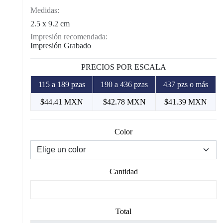
Medidas:
2.5 x 9.2 cm
Impresión recomendada:
Impresión Grabado
PRECIOS POR ESCALA
115 a 189 pzas
190 a 436 pzas
437 pzs o más
$44.41 MXN
$42.78 MXN
$41.39 MXN
Color
Cantidad
Total