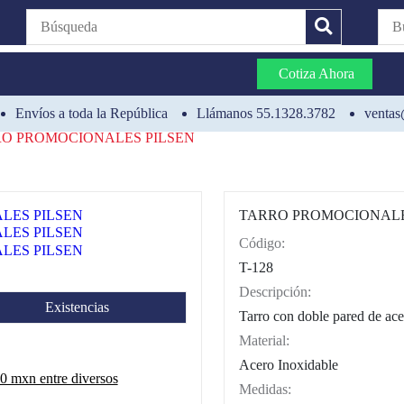
Cotiza Ahora
Envíos a toda la República
Llámanos 55.1328.3782
ventas
O PROMOCIONALES PILSEN
TARRO PROMOCIONALE
Código:
CAT0002
T-128
Descripción:
Existencias
Tarro con doble pared de ace
Material:
Acero Inoxidable
 mxn entre diversos
Medidas: