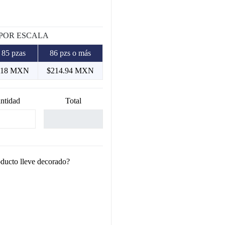
 POR ESCALA
 85 pzas
86 pzs o más
.18 MXN
$214.94 MXN
ntidad
Total
oducto lleve decorado?