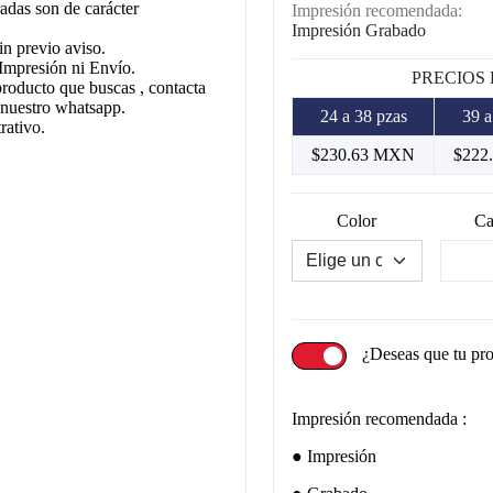
adas son de carácter
Impresión recomendada:
Impresión Grabado
in previo aviso.
Impresión ni Envío.
PRECIOS
producto que buscas , contacta
 nuestro whatsapp.
24 a 38 pzas
39 a
rativo.
$230.63 MXN
$222
Color
Ca
¿Deseas que tu pr
Impresión recomendada :
Impresión