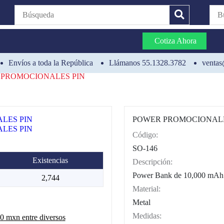
Cotiza Ahora
Envíos a toda la República
Llámanos 55.1328.3782
ventas
PROMOCIONALES PIN
POWER PROMOCIONALE
Código:
CAT0002
SO-146
Existencias
Descripción:
Power Bank de 10,000 mAh c
2,744
Material:
Metal
Medidas:
 mxn entre diversos