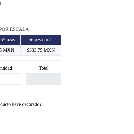
h
 POR ESCALA
 55 pzas
56 pzs o más
45 MXN
$333.75 MXN
ntidad
Total
oducto lleve decorado?