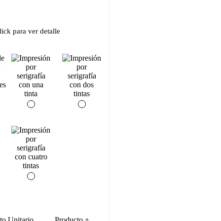
ick para ver detalle
to Unitario
Producto +