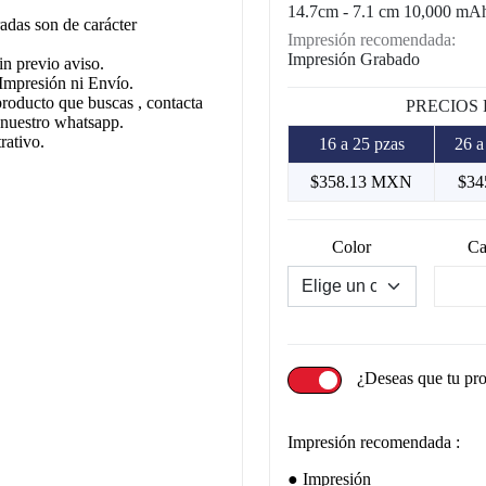
14.7cm - 7.1 cm 10,000 mA
adas son de carácter
Impresión recomendada:
Impresión Grabado
in previo aviso.
Impresión ni Envío.
producto que buscas , contacta
PRECIOS
 nuestro whatsapp.
rativo.
16 a 25 pzas
26 a
$358.13 MXN
$3
Color
Ca
¿Deseas que tu pr
Impresión recomendada :
Impresión