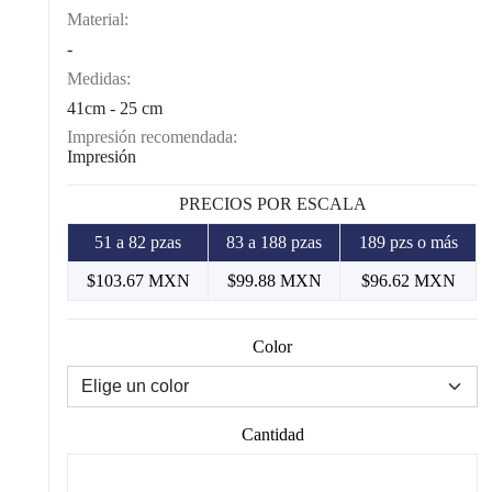
Material:
-
Medidas:
41cm - 25 cm
Impresión recomendada:
Impresión
PRECIOS POR ESCALA
51 a 82 pzas
83 a 188 pzas
189 pzs o más
$103.67 MXN
$99.88 MXN
$96.62 MXN
Color
Cantidad