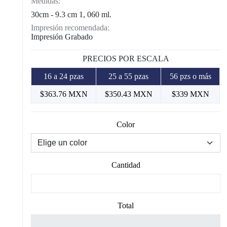
Medidas:
30cm - 9.3 cm 1, 060 ml.
Impresión recomendada:
Impresión Grabado
PRECIOS POR ESCALA
16 a 24 pzas
25 a 55 pzas
56 pzs o más
$363.76 MXN
$350.43 MXN
$339 MXN
Color
Cantidad
Total